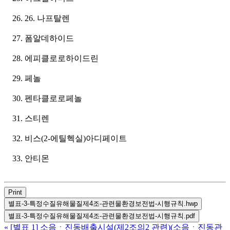
26. 나프탈렌
폼알데하이드
에피클로로하이드린
페놀
펜타클로로페놀
스티렌
비스(2-에틸헥실)아디페이트
안티몬
Print
별표-3-특정수질유해물질제4조-관련물환경보전법-시행규칙.hwp
별표-3-특정수질유해물질제4조-관련물환경보전법-시행규칙.pdf
«
[별표 1] 소음ㆍ진동배출시설(제2조의2 관련)(소음ㆍ진동관