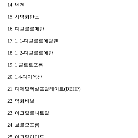
벤젠
사염화탄소
디클로로메탄
1, 1-디클로로에틸렌
1, 2-디클로로에탄
1 클로로포름
1,4-다이옥산
디에틸헥실프탈레이트(DEHP)
염화비닐
아크릴로니트릴
브로모포름
아크릴아미드